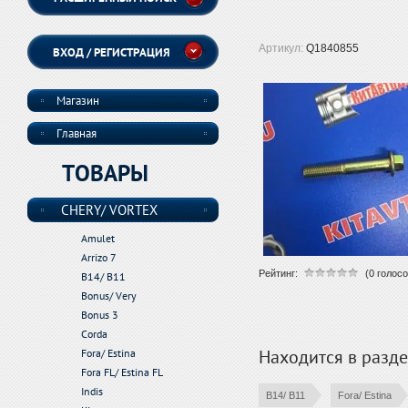
Артикул:
Q1840855
ВХОД / РЕГИСТРАЦИЯ
Магазин
Главная
ТОВАРЫ
CHERY/ VORTEX
Amulet
Arrizo 7
Рейтинг:
(0 голосо
B14/ B11
Bonus/ Very
Bonus 3
Corda
Находится в разд
Fora/ Estina
Fora FL/ Estina FL
Indis
B14/ B11
Fora/ Estina