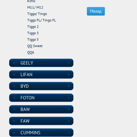
Kimo
M11/ M12
Назад
Tiggo/ Tingo
Tiggo FL/ Tingo FL
Tiggo 2
Tiggo 3
Tiggo 5
QQ Sweet
QQ6
GEELY
LIFAN
BYD
FOTON
BAW
FAW
CUMMINS