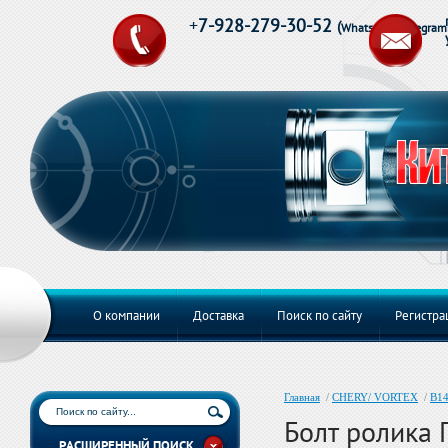
+
7-928-279-30-52
(
Whats App,Telegram
О компании
Доставка
Поиск по сайту
Регистра
Главная
/
CHERY/ VORTEX
/
B14
Болт ролика 
РАСШИРЕННЫЙ ПОИСК