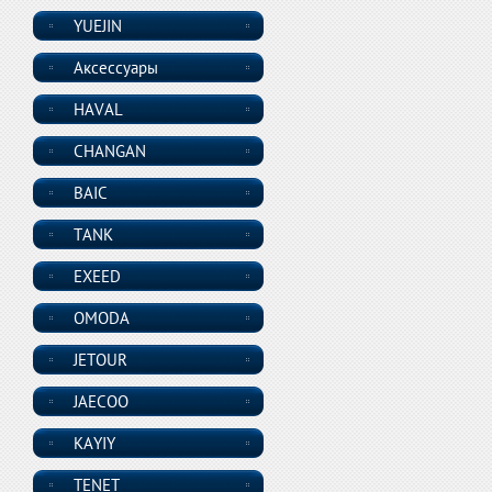
YUEJIN
Аксессуары
HAVAL
CHANGAN
BAIC
TANK
EXEED
OMODA
JETOUR
JAECOO
KAYIY
TENET