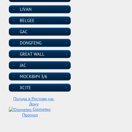
LIVAN
BELGEE
GAC
DONGFENG
GREAT WALL
JAC
МОСКВИЧ 3/6
XCITE
Погода в Ростове-на-
Дону
Gismeteo
Прогноз