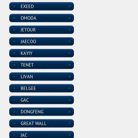
EXEED
OMODA
JETOUR
JAECOO
KAYIY
TENET
LIVAN
BELGEE
GAC
DONGFENG
GREAT WALL
JAC