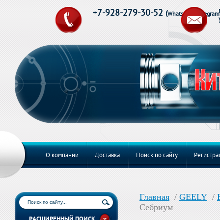
+
7-928-279-30-52
(
Whats App,Telegram
О компании
Доставка
Поиск по сайту
Регистра
Главная
/
GEELY
/
Себриум
РАСШИРЕННЫЙ ПОИСК