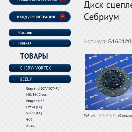
Диск сцепл
Себриум
ВХОД / РЕГИСТРАЦИЯ
Магазин
Артикул:
S160120
Главная
ТОВАРЫ
CHERY/ VORTEX
GEELY
Emgrand EC7/ EC7-RV
MK/ MK Cross
Emgrand X7
Otaka (CK)
Vision (FC)
Рейтинг:
(0 голосо
GC6
Atlas