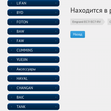
LIFAN
Находится в 
BYD
FOTON
Emgrand EC7/ EC7-RV
C
BAW
Назад
FAW
CUMMINS
YUEJIN
Аксессуары
HAVAL
CHANGAN
BAIC
TANK