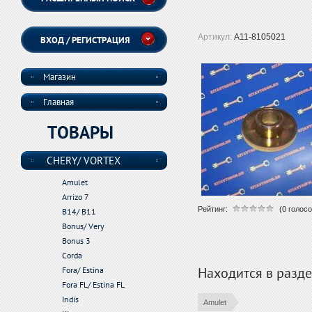
Артикул:
A11-8105021
ВХОД / РЕГИСТРАЦИЯ
Магазин
Главная
ТОВАРЫ
CHERY/ VORTEX
Amulet
Arrizo 7
Рейтинг:
(0 голосо
B14/ B11
Bonus/ Very
Bonus 3
Corda
Находится в разд
Fora/ Estina
Fora FL/ Estina FL
Indis
Amulet