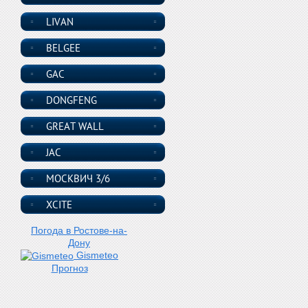
LIVAN
BELGEE
GAC
DONGFENG
GREAT WALL
JAC
МОСКВИЧ 3/6
XCITE
Погода в Ростове-на-
Дону
Gismeteo
Прогноз