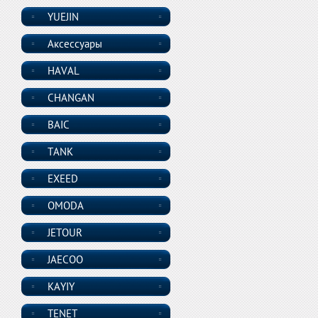
YUEJIN
Аксессуары
HAVAL
CHANGAN
BAIC
TANK
EXEED
OMODA
JETOUR
JAECOO
KAYIY
TENET