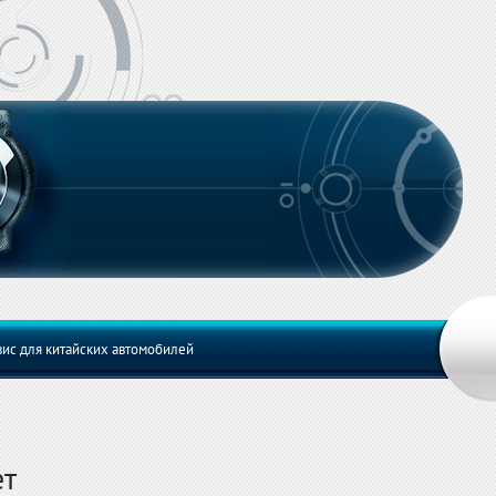
ис для китайских автомобилей
ет