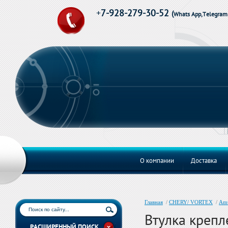
+
7-928-279-30-52
(
Whats App,Telegram
О компании
Доставка
Главная
/
CHERY/ VORTEX
/
Amu
Втулка крепл
РАСШИРЕННЫЙ ПОИСК