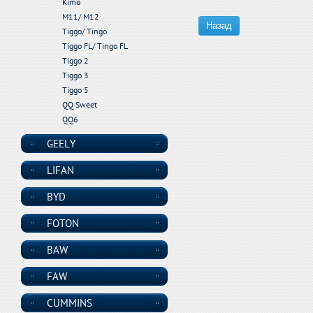
Kimo
M11/ M12
Назад
Tiggo/ Tingo
Tiggo FL/ Tingo FL
Tiggo 2
Tiggo 3
Tiggo 5
QQ Sweet
QQ6
GEELY
LIFAN
BYD
FOTON
BAW
FAW
CUMMINS