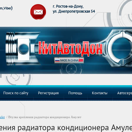
г. Ростов-на-Дону,
)
m,Viber
ул. Днепропетровская 54
Поиск по сайту
Регистрация
Помощь
Контакты
Автосерв
let
/ Втулка крепления радиатора кондиционера Амулет
ения радиатора кондиционера Амул