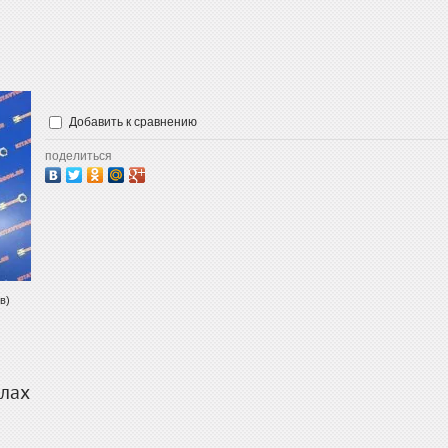
Добавить к сравнению
поделиться
в)
елах