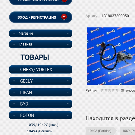
Артикул:
1B18037300050
ВХОД / РЕГИСТРАЦИЯ
Магазин
Главная
ТОВАРЫ
CHERY/ VORTEX
GEELY
Рейтинг:
(0 голосо
LIFAN
BYD
FOTON
Находится в разд
1039/ 1049C (Isuzu)
1049A (Perkins)
1049A (Perkins)
1069 (Pe