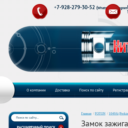
+
7-928-279-30-52
(
Whats App,Telegram
О компании
Доставка
Поиск по сайту
Регистра
Главная
/
FOTON
/
1049A (Perkin
Замок зажиг
РАСШИРЕННЫЙ ПОИСК