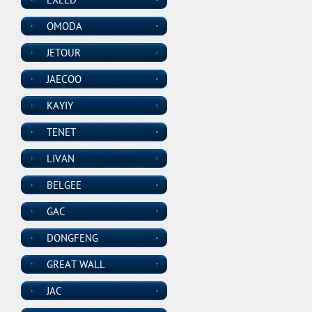
OMODA
JETOUR
JAECOO
KAYIY
TENET
LIVAN
BELGEE
GAC
DONGFENG
GREAT WALL
JAC