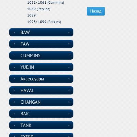
1051/ 1061 (Cummins)
1069 (Perkins)
Назад
1089
1093/ 1099 (Perkins)
BAW
FAW
CUMMINS
YUEJIN
Аксессуары
HAVAL
CHANGAN
BAIC
TANK
EXEED